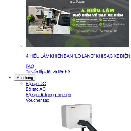
4 HIỂU LẦM KHIẾN BẠN “LO LẮNG” KHI SẠC XE ĐIỆN
FAQ
Tư vấn lắp đặt và liên hệ
Mua hàng
Bộ sạc DC
Bộ sạc AC
Bộ sạc di động, phụ kiện
Voucher sạc