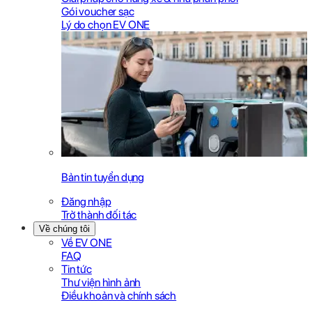
Gói voucher sạc
Lý do chọn EV ONE
Bản tin tuyển dụng
Đăng nhập
Trở thành đối tác
Về chúng tôi
Về EV ONE
FAQ
Tin tức
Thư viện hình ảnh
Điều khoản và chính sách