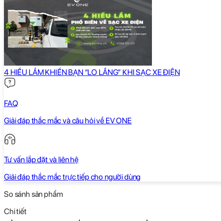
4 HIỂU LẦM KHIẾN BẠN “LO LẮNG” KHI SẠC XE ĐIỆN
FAQ
Giải đáp thắc mắc và câu hỏi về EV ONE
Tư vấn lắp đặt và liên hệ
Giải đáp thắc mắc trực tiếp cho người dùng
So sánh sản phẩm
Chi tiết