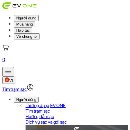
Người dùng
Mua hàng
Hợp tác
Về chúng tôi
0
VI
Tìm trạm sạc
Người dùng
Tải ứng dụng EV ONE
Tìm trạm sạc
Hướng dẫn sạc
Dịch vụ sạc và gói sạc