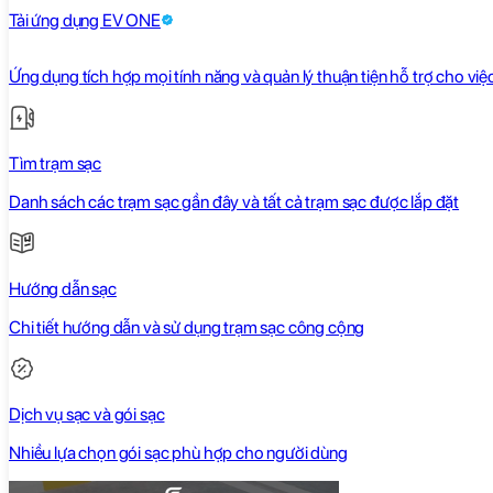
Tải ứng dụng EV ONE
Ứng dụng tích hợp mọi tính năng và quản lý thuận tiện hỗ trợ cho việ
Tìm trạm sạc
Danh sách các trạm sạc gần đây và tất cả trạm sạc được lắp đặt
Hướng dẫn sạc
Chi tiết hướng dẫn và sử dụng trạm sạc công cộng
Dịch vụ sạc và gói sạc
Nhiều lựa chọn gói sạc phù hợp cho người dùng