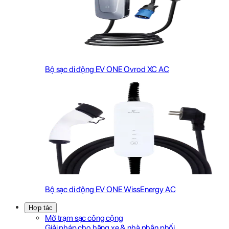
Bộ sạc di động EV ONE Ovrod XC AC
Bộ sạc di động EV ONE WissEnergy AC
Hợp tác
Mở trạm sạc công cộng
Giải pháp cho hãng xe & nhà phân phối