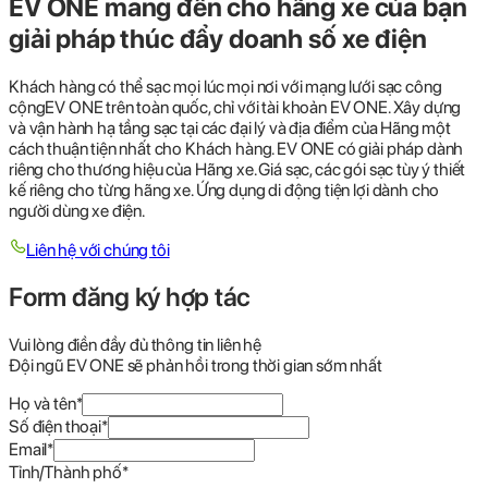
EV ONE mang đến cho hãng xe của bạn
giải pháp thúc đẩy doanh số xe điện
Khách hàng có thể sạc mọi lúc mọi nơi với mạng lưới sạc công
cộngEV ONE trên toàn quốc, chỉ với tài khoản EV ONE.
Xây dựng
và vận hành hạ tầng sạc tại các đại lý và địa điểm của Hãng một
cách thuận tiện nhất cho Khách hàng.
EV ONE có giải pháp dành
riêng cho thương hiệu của Hãng xe.
Giá sạc, các gói sạc tùy ý thiết
kế riêng cho từng hãng xe.
Ứng dụng di động tiện lợi dành cho
người dùng xe điện.
Liên hệ với chúng tôi
Form đăng ký hợp tác
Vui lòng điền đầy đủ thông tin liên hệ
Đội ngũ EV ONE sẽ phản hồi trong thời gian sớm nhất
Họ và tên
*
Số điện thoại
*
Email
*
Tỉnh/Thành phố
*