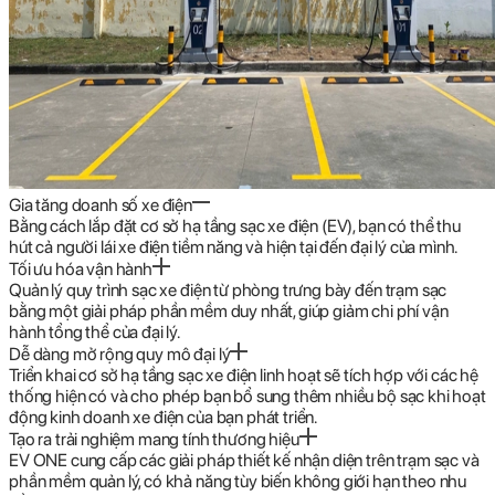
Gia tăng doanh số xe điện
Bằng cách lắp đặt cơ sở hạ tầng sạc xe điện (EV), bạn có thể thu
hút cả người lái xe điện tiềm năng và hiện tại đến đại lý của mình.
Tối ưu hóa vận hành
Quản lý quy trình sạc xe điện từ phòng trưng bày đến trạm sạc
bằng một giải pháp phần mềm duy nhất, giúp giảm chi phí vận
hành tổng thể của đại lý.
Dễ dàng mở rộng quy mô đại lý
Triển khai cơ sở hạ tầng sạc xe điện linh hoạt sẽ tích hợp với các hệ
thống hiện có và cho phép bạn bổ sung thêm nhiều bộ sạc khi hoạt
động kinh doanh xe điện của bạn phát triển.
Tạo ra trải nghiệm mang tính thương hiệu
EV ONE cung cấp các giải pháp thiết kế nhận diện trên trạm sạc và
phần mềm quản lý, có khả năng tùy biến không giới hạn theo nhu