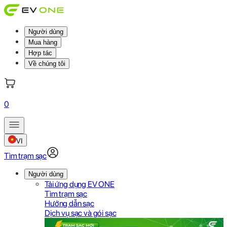
Người dùng
Mua hàng
Hợp tác
Về chúng tôi
0
VI
Tìm trạm sạc
Người dùng
Tải ứng dụng EV ONE
Tìm trạm sạc
Hướng dẫn sạc
Dịch vụ sạc và gói sạc