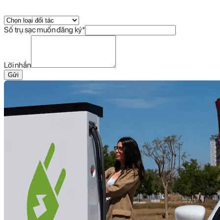
Số trụ sạc muốn đăng ký
*
Lời nhắn
Gửi