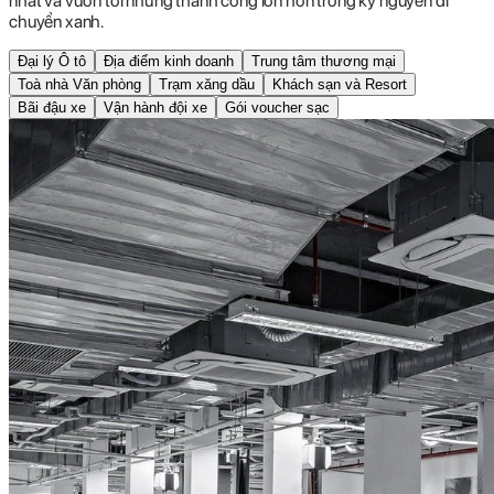
nhất và vươn tới những thành công lớn hơn trong kỷ nguyên di
chuyển xanh.
Đại lý Ô tô
Địa điểm kinh doanh
Trung tâm thương mại
Toà nhà Văn phòng
Trạm xăng dầu
Khách sạn và Resort
Bãi đậu xe
Vận hành đội xe
Gói voucher sạc