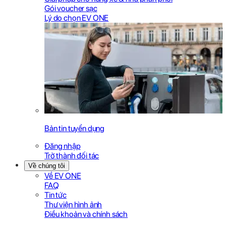
Gói voucher sạc
Lý do chọn EV ONE
Bản tin tuyển dụng
Đăng nhập
Trở thành đối tác
Về chúng tôi
Về EV ONE
FAQ
Tin tức
Thư viện hình ảnh
Điều khoản và chính sách