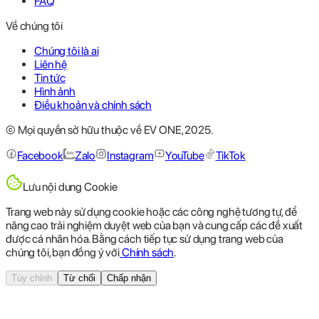
FAQ
Về chúng tôi
Chúng tôi là ai
Liên hệ
Tin tức
Hình ảnh
Điều khoản và chính sách
© Mọi quyền sở hữu thuộc về EV ONE, 2025.
Facebook
Zalo
Instagram
YouTube
TikTok
Lưu nội dung Cookie
Trang web này sử dụng cookie hoặc các công nghệ tương tự, để
nâng cao trải nghiệm duyệt web của bạn và cung cấp các đề xuất
được cá nhân hóa. Bằng cách tiếp tục sử dụng trang web của
chúng tôi, bạn đồng ý với
Chính sách
.
Tùy chỉnh
Từ chối
Chấp nhận