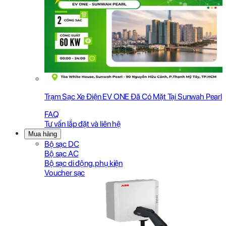
Trạm Sạc Xe Điện EV ONE Đã Có Mặt Tại Sunwah Pearl
FAQ
Tư vấn lắp đặt và liên hệ
Mua hàng
Bộ sạc DC
Bộ sạc AC
Bộ sạc di động, phụ kiện
Voucher sạc