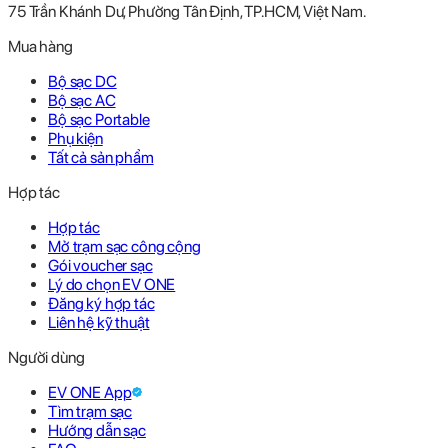
75 Trần Khánh Dư, Phường Tân Định, TP.HCM, Việt Nam.
Mua hàng
Bộ sạc DC
Bộ sạc AC
Bộ sạc Portable
Phụ kiện
Tất cả sản phẩm
Hợp tác
Hợp tác
Mở trạm sạc công cộng
Gói voucher sạc
Lý do chọn EV ONE
Đăng ký hợp tác
Liên hệ kỹ thuật
Người dùng
EV ONE App
Tìm trạm sạc
Hướng dẫn sạc